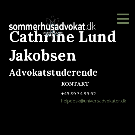
Cathrine Lund
Jakobsen
Advokatstuderende
KONTAKT
+45 89 34 35 62
helpdesk@universadvokater.dk